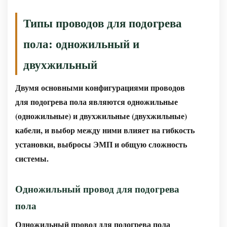
общую
Типы проводов для подогрева
потребляемую
мощность
пола: одножильный и
Расстояние
двухжильный
между
проводами
Двумя основными конфигурациями проводов
теплого
для подогрева пола являются одножильные
пола:
(одножильные) и двухжильные (двухжильные)
как
кабели, и выбор между ними влияет на гибкость
правильно
установки, выбросы ЭМП и общую сложность
проложить
системы.
Совместимые
напольные
Одножильный провод для подогрева
покрытия:
какие
пола
полы
Одножильный провод для подогрева пола