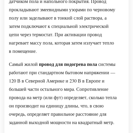
датчиком пола и напольного покрытия. Провод
пола
прокладывают змеевидными узорами по черновому
Двухжильный
полу или заделывают в тонкий слой раствора, а
провод
затем подключают к специальной электрической
для
цепи через термостат. При активации провод
подогрева
нагревает массу пола, которая затем излучает тепло
пола
Выходная
в помещение.
мощность
провод для подогрева пола
Самый жилой
системы
провода
работают при стандартном бытовом напряжении —
для
120 В в Северной Америке и 230 В в Европе и
подогрева
большей части остального мира. Сопротивление
пола:
провода на метр (или фут) определяет, сколько тепла
выбор
он производит на единицу длины, что, в свою
правильной
очередь, определяет правильное расстояние для
мощности
заданной выходной мощности на квадратный метр.
Как
рассчитать