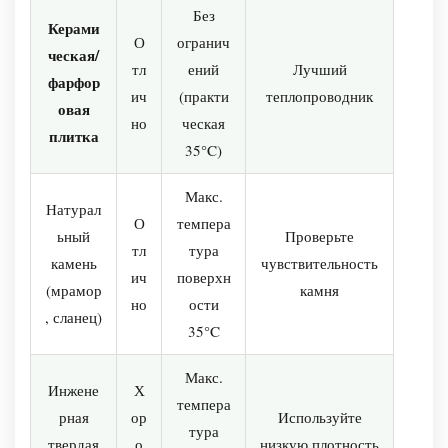
Без
Керами
О
огранич
ческая/
тл
ений
Лучший
фарфор
ич
(практи
теплопроводник
овая
но
ческая
плитка
35°C)
Макс.
Натурал
О
темпера
ьный
Проверьте
тл
тура
камень
чувствительность
ич
поверхн
(мрамор
камня
но
ости
, сланец)
35°C
Макс.
Инжене
Х
темпера
рная
ор
Используйте
тура
твердая
о
низкую плотность