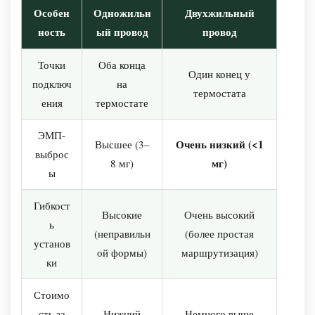
—
Особен
Одножильн
Двухжильный
Проложите
ность
ый провод
провод
и
закрепите
Точки
Оба конца
Один конец у
провод
подключ
на
термостата
Шаг
ения
термостате
5
—
ЭМП-
Очень низкий (<1
Высшее (3–
Установите
выброс
мг)
8 мг)
датчик
ы
пола
Гибкост
Шаг
Высокие
Очень высокий
ь
6
(неправильн
(более простая
установ
—
ой формы)
маршрутизация)
ки
Проверка
сопротивления
Стоимо
после
сть за
Нижний
Немного выше