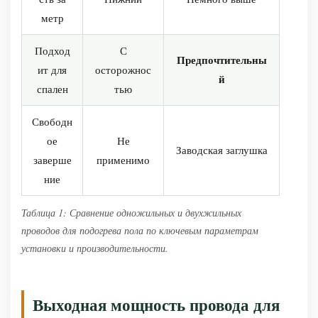
установки
метр
Варианты
термостатов
Подход
С
Предпочтительны
для
ит для
осторожнос
й
проводных
спален
тью
систем
Свободн
подогрева
ое
Не
пола
Заводская заглушка
заверше
применимо
Затраты
ние
на
электроэнергию:
Таблица 1: Сравнение одножильных и двухжильных
сколько
проводов для подогрева пола по ключевым параметрам
стоит
установки и производительности.
провод
для
обогрева
Выходная мощность провода для
пола?