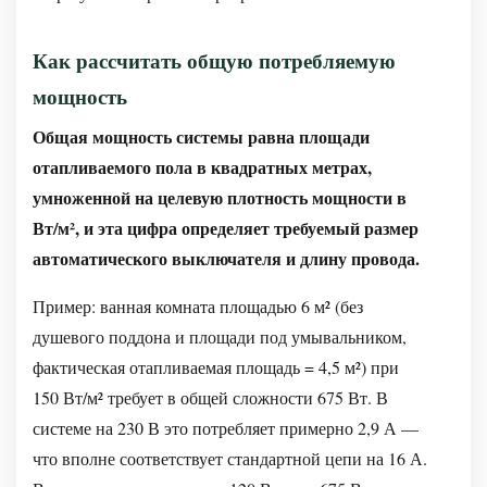
высоту
пола?
Как рассчитать общую потребляемую
В5:
Могу
мощность
ли
Общая мощность системы равна площади
я
отапливаемого пола в квадратных метрах,
установить
умноженной на целевую плотность мощности в
провод
Вт/м², и эта цифра определяет требуемый размер
подогрева
автоматического выключателя и длину провода.
пола
под
Пример: ванная комната площадью 6 м² (без
существующим
душевого поддона и площади под умывальником,
кафельным
фактическая отапливаемая площадь = 4,5 м²) при
полом?
150 Вт/м² требует в общей сложности 675 Вт. В
Вопрос
системе на 230 В это потребляет примерно 2,9 А —
6:
что вполне соответствует стандартной цепи на 16 А.
Нужна