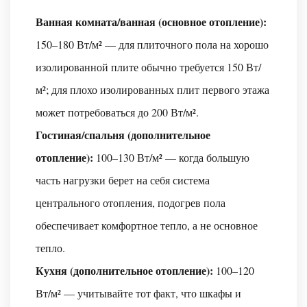
месте?
Ванная комната/ванная (основное отопление):
В2:
Как
150–180 Вт/м² — для плиточного пола на хорошо
долго
изолированной плите обычно требуется 150 Вт/
прослужит
м²; для плохо изолированных плит первого этажа
провод
может потребоваться до 200 Вт/м².
подогрева
пола?
Гостиная/спальня (дополнительное
В3:
отопление):
100–130 Вт/м² — когда большую
В
часть нагрузки берет на себя система
чем
центрального отопления, подогрев пола
разница
между
обеспечивает комфортное тепло, а не основное
проводом
тепло.
для
Кухня (дополнительное отопление):
100–120
подогрева
Вт/м² — учитывайте тот факт, что шкафы и
пола