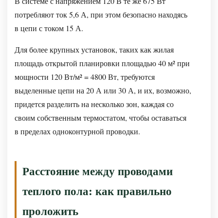
В системе с напряжением 120 В те же 675 Вт
ли
потребляют ток 5,6 А, при этом безопасно находясь
изоляция
в цепи с током 15 А.
пола
с
Для более крупных установок, таких как жилая
проводом
площадь открытой планировки площадью 40 м² при
подогрева
мощности 120 Вт/м² = 4800 Вт, требуются
пола?
выделенные цепи на 20 А или 30 А, и их, возможно,
Заключение:
придется разделить на несколько зон, каждая со
правильный
своим собственным термостатом, чтобы оставаться
выбор
в пределах одноконтурной проводки.
и
установка
провода
Расстояние между проводами
для
теплого пола: как правильно
обогрева
пола
проложить