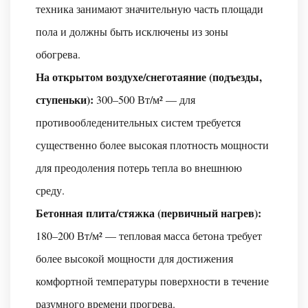
техника занимают значительную часть площади
и
нагревательным
пола и должны быть исключены из зоны
матом?
обогрева.
Вопрос
На открытом воздухе/снеготаяние (подъезды,
4:
ступеньки):
300–500 Вт/м² — для
Насколько
толстый
противообледенительных систем требуется
провод
существенно более высокая плотность мощности
для
для преодоления потерь тепла во внешнюю
подогрева
среду.
пола
Бетонная плита/стяжка (первичный нагрев):
и
значительно
180–200 Вт/м² — тепловая масса бетона требует
ли
более высокой мощности для достижения
он
комфортной температуры поверхности в течение
увеличит
разумного времени прогрева.