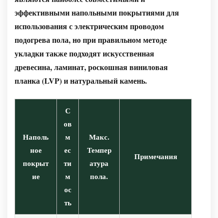
эффективными напольными покрытиями для
использования с электрическим проводом
подогрева пола, но при правильном методе
укладки также подходят искусственная
древесина, ламинат, роскошная виниловая
планка (LVP) и натуральный камень.
С
ов
Наполь
м
Макс.
ное
ес
Темпер
Примечания
покрыт
ти
атура
ие
м
пола.
ос
ть