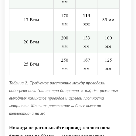
мм
113
170
17 Вт/м
85 мм
мм
мм
200
133
100
20 Вт/м
мм
мм
мм
250
167
125
25 Вт/м
мм
мм
мм
Таблица 2: Требуемое расстояние между проводами
подогрева пола (от центра до центра, в мм) для различных
выходных номиналов проводов и целевой плотности
мощности. Меньшее расстояние = более высокая
теплоотдача на м².
Никогда не располагайте провод теплого пола
ближе, чем на 50 мм.
— меньшее расстояние