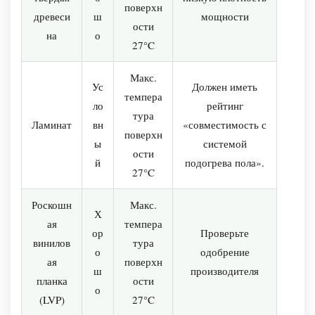
поверхн
древеси
ш
мощности
ости
на
о
27°C
Макс.
Ус
Должен иметь
темпера
ло
рейтинг
тура
Ламинат
вн
«совместимость с
поверхн
ы
системой
ости
й
подогрева пола».
27°C
Роскошн
Макс.
Х
ая
темпера
ор
Проверьте
винилов
тура
о
одобрение
ая
поверхн
ш
производителя
планка
ости
о
(LVP)
27°C