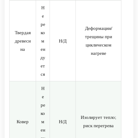
Н
е
ре
Деформации/
Твердая
ко
трещины при
древеси
м
Н/Д
циклическом
на
ен
нагреве
ду
ет
ся
Н
е
ре
ко
Изолирует тепло;
Ковер
м
Н/Д
риск перегрева
ен
ду