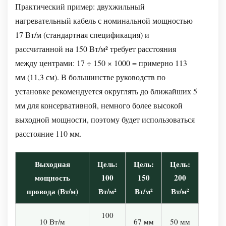
Практический пример: двухжильный
нагревательный кабель с номинальной мощностью
17 Вт/м (стандартная спецификация) и
рассчитанной на 150 Вт/м² требует расстояния
между центрами: 17 ÷ 150 × 1000 = примерно 113
мм (11,3 см). В большинстве руководств по
установке рекомендуется округлять до ближайших 5
мм для консервативной, немного более высокой
выходной мощности, поэтому будет использоваться
расстояние 110 мм.
Выходная
Цель:
Цель:
Цель:
мощность
100
150
200
провода (Вт/м)
Вт/м²
Вт/м²
Вт/м²
100
10 Вт/м
67 мм
50 мм