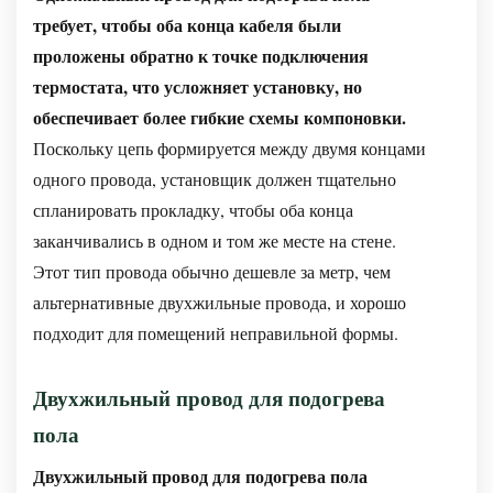
лучше
требует, чтобы оба конца кабеля были
всего
проложены обратно к точке подключения
подходят
термостата, что усложняет установку, но
для
обеспечивает более гибкие схемы компоновки.
нагревательной
Поскольку цепь формируется между двумя концами
проволоки?
одного провода, установщик должен тщательно
Пошаговый
спланировать прокладку, чтобы оба конца
обзор
заканчивались в одном и том же месте на стене.
установки
Этот тип провода обычно дешевле за метр, чем
провода
для
альтернативные двухжильные провода, и хорошо
обогрева
подходит для помещений неправильной формы.
пола
Шаг
Двухжильный провод для подогрева
1
пола
—
Двухжильный провод для подогрева пола
Измерьте