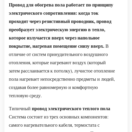
Провод для обогрева пола работает по принципу
и
электрического сопротивления: когда ток
как
проходит через резистивный проводник, провод
он
преобразует электрическую энергию в тепло,
работает?
которое излучается вверх через напольное
Типы
покрытие, нагревая помещение снизу вверх.
В
проводов
отличие от систем принудительного воздушного
для
отопления, которые нагревают воздух (который
подогрева
затем расслаивается к потолку), лучистое отопление
пола:
пола нагревает непосредственно предметы и людей,
одножильный
и
создавая более равномерную и комфортную
двухжильный
тепловую среду.
Одножильный
провод электрического теплого пола
Типичный
провод
Система состоит из трех основных компонентов:
для
самого нагревательного кабеля, термостата с
подогрева