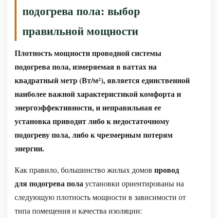
подогрева пола: выбор
Часто
задаваемые
правильной мощности
вопросы
о
Плотность мощности проводной системы
проводе
подогрева пола, измеряемая в ваттах на
для
квадратный метр (Вт/м²), является единственной
подогрева
наиболее важной характеристикой комфорта и
пола
энергоэффективности, и неправильная ее
В1:
установка приводит либо к недостаточному
Можно
подогреву пола, либо к чрезмерным потерям
ли
энергии.
обрезать
провод
провод
Как правило, большинство жилых домов
подогрева
для подогрева пола
установки ориентированы на
пола
следующую плотность мощности в зависимости от
на
типа помещения и качества изоляции: