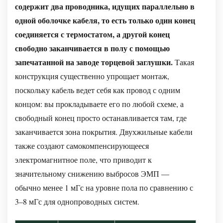
содержит два проводника, идущих параллельно в
и
одной оболочке кабеля, то есть только один конец
посчитайте
соединяется с термостатом, а другой конец
Шаг
свободно заканчивается в полу с помощью
2
—
запечатанной на заводе торцевой заглушки.
Такая
Проверьте
конструкция существенно упрощает монтаж,
электрическую
поскольку кабель ведет себя как провод с одним
цепь
концом: вы прокладываете его по любой схеме, а
Шаг
свободный конец просто останавливается там, где
3
заканчивается зона покрытия. Двухжильные кабели
—
также создают самокомпенсирующееся
Запишите
электромагнитное поле, что приводит к
значение
значительному снижению выбросов ЭМП —
сопротивления
обычно менее 1 мГс на уровне пола по сравнению с
Шаг
3–8 мГс для однопроводных систем.
4