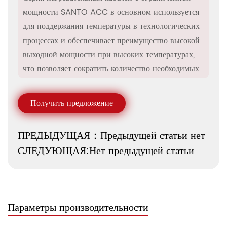
мощности SANTO ACC в основном используется
для поддержания температуры в технологических
процессах и обеспечивает преимущество высокой
выходной мощности при высоких температурах,
что позволяет сократить количество необходимых
нагревательных кабелей. Их также можно
использовать для защиты от замерзания труб и
Получить предложение
сосудов, требующих паровой очистки. Все эти
нагревательные кабели имеют внешнюю оболочку
ПРЕДЫДУЩАЯ：Предыдущей статьи нет
из фторполимера, обеспечивающую
СЛЕДУЮЩАЯ:Нет предыдущей статьи
высокую химическую стойкость. Продукты ACC
доступны с различным напряжением: 110 В
переменного тока, 230 В переменного тока и 480
В переменного тока. Версия на 480 В предлагает
Параметры производительности
дополнительное преимущество, заключающееся в
увеличении длины цепи, что потенциально